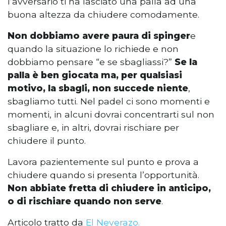
l’avversario ti ha lasciato una palla ad una
buona altezza da chiudere comodamente.
Non dobbiamo avere paura di spinger
e
quando la situazione lo richiede e non
dobbiamo pensare “e se sbagliassi?”
Se la
palla è ben giocata ma, per qualsiasi
motivo, la sbagli, non succede niente
,
sbagliamo tutti. Nel padel ci sono momenti e
momenti, in alcuni dovrai concentrarti sul non
sbagliare e, in altri, dovrai rischiare per
chiudere il punto.
Lavora pazientemente sul punto e prova a
chiudere quando si presenta l’opportunità.
Non abbiate fretta di chiudere in anticipo,
o di rischiare quando non serve
.
Articolo tratto da
El Neverazo.