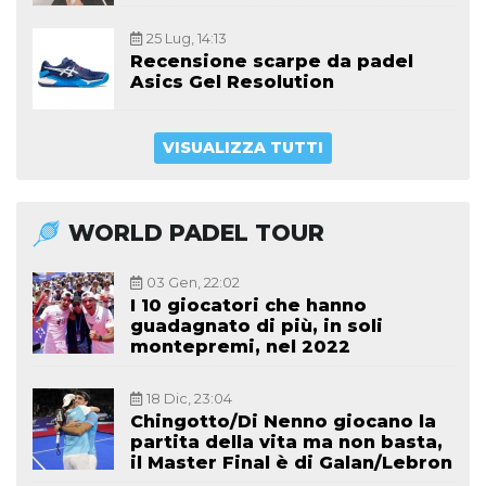
25 Lug, 14:13
Recensione scarpe da padel
Asics Gel Resolution
VISUALIZZA TUTTI
WORLD PADEL TOUR
03 Gen, 22:02
I 10 giocatori che hanno
guadagnato di più, in soli
montepremi, nel 2022
18 Dic, 23:04
Chingotto/Di Nenno giocano la
partita della vita ma non basta,
il Master Final è di Galan/Lebron