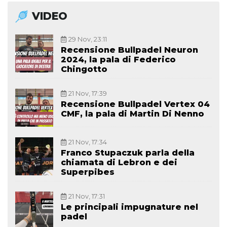
VIDEO
29 Nov, 23:11
Recensione Bullpadel Neuron
2024, la pala di Federico
Chingotto
21 Nov, 17:39
Recensione Bullpadel Vertex 04
CMF, la pala di Martin Di Nenno
21 Nov, 17:34
Franco Stupaczuk parla della
chiamata di Lebron e dei
Superpibes
21 Nov, 17:31
Le principali impugnature nel
padel